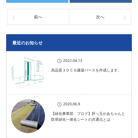
前へ
次へ
最近のお知らせ
2022.04.13
高品質３ＤＣＧ建築パースを作成します。
2020.06.9
【緑化事業部 ブログ】肝っ玉かあちゃんと
防草緑化一体化シートの共通点とは